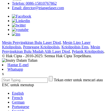
Telefon: 0086-15810767862
Email: director@triangelaser.com
Mesin Penyingkiran Bulu Laser Diod
,
Mesin Lipo Laser
Kriolipolisis
,
Pemegang Kriolipolisis
,
Kriolipolisis Ems
,
Mesin
Penyingkiran Bulu Mudah Alih Laser Diod
,
Pelapik Kriolipolisis
,
© Hak Cipta - 2010-2025: Semua Hak Cipta Terpelihara.
Hantar E-mel
Whatsapp
x
Tekan enter untuk mencari atau
ESC untuk menutup
English
French
German
Portuguese