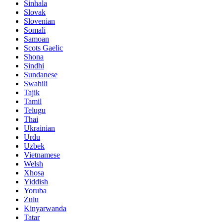
Sinhala
Slovak
Slovenian
Somali
Samoan
Scots Gaelic
Shona
Sindhi
Sundanese
Swahili
Tajik
Tamil
Telugu
Thai
Ukrainian
Urdu
Uzbek
Vietnamese
Welsh
Xhosa
Yiddish
Yoruba
Zulu
Kinyarwanda
Tatar